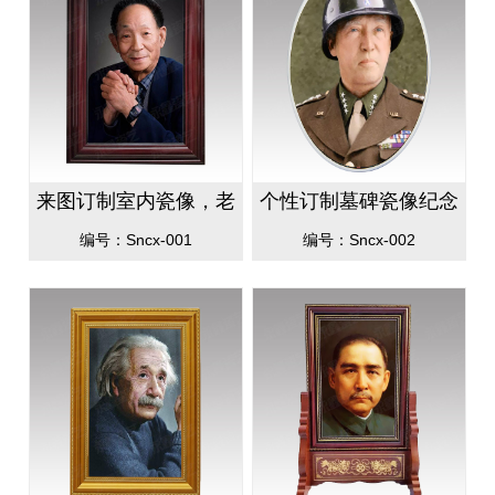
来图订制室内瓷像，老
个性订制墓碑瓷像纪念
人像及瓷像个性订制
像，高温瓷像防晒防刮
编号：Sncx-001
编号：Sncx-002
不褐色