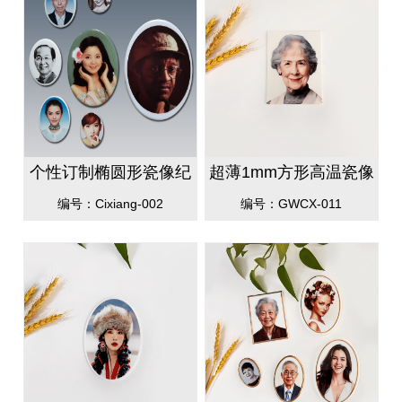
个性订制椭圆形瓷像纪
超薄1mm方形高温瓷像
念像，室内骨灰盒瓷像
编号：Cixiang-002
编号：GWCX-011