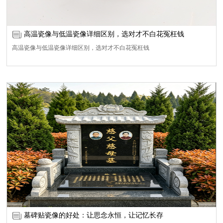
高温瓷像与低温瓷像详细区别，选对才不白花冤枉钱
高温瓷像与低温瓷像详细区别，选对才不白花冤枉钱
墓碑贴瓷像的好处：让思念永恒，让记忆长存