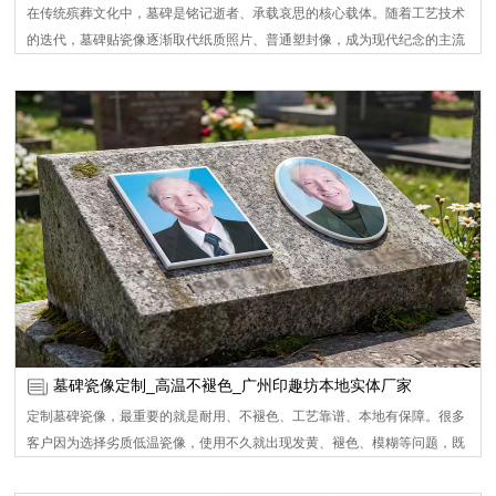
在传统殡葬文化中，墓碑是铭记逝者、承载哀思的核心载体。随着工艺技术
的迭代，墓碑贴瓷像逐渐取代纸质照片、普通塑封像，成为现代纪念的主流
选择。它以耐高温、耐侵蚀、清晰度高的核心优势，将逝者容貌永久定格，
既是对先人的庄重缅怀，也是家族情感传承的重要纽带。广州印趣坊瓷像定
制深耕高温瓷像工艺多年，用专业技术与贴心服务，为无数家庭留存永恒思
念，彰显墓碑瓷像独特价值。
墓碑瓷像定制_高温不褪色_广州印趣坊本地实体厂家
定制墓碑瓷像，最重要的就是耐用、不褪色、工艺靠谱、本地有保障。很多
客户因为选择劣质低温瓷像，使用不久就出现发黄、褪色、模糊等问题，既
影响美观，也愧对先人。 广州印趣坊专注高温瓷像制作多年，坚持只做真正