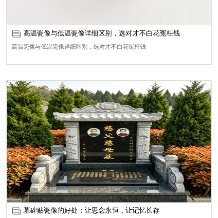
高温瓷像与低温瓷像详细区别，选对才不白花冤枉钱
高温瓷像与低温瓷像详细区别，选对才不白花冤枉钱
墓碑贴瓷像的好处：让思念永恒，让记忆长存