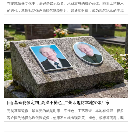
在传统殡葬文化中，墓碑是铭记逝者、承载哀思的核心载体。随着工艺技术
的迭代，墓碑贴瓷像逐渐取代纸质照片、普通塑封像，成为现代纪念的主流
选择。它以耐高温、耐侵蚀、清晰度高的核心优势，将逝者容貌永久定格，
既是对先人的庄重缅怀，也是家族情感传承的重要纽带。广州印趣坊瓷像定
制深耕高温瓷像工艺多年，用专业技术与贴心服务，为无数家庭留存永恒思
念，彰显墓碑瓷像独特价值。
墓碑瓷像定制_高温不褪色_广州印趣坊本地实体厂家
定制墓碑瓷像，最重要的就是耐用、不褪色、工艺靠谱、本地有保障。很多
客户因为选择劣质低温瓷像，使用不久就出现发黄、褪色、模糊等问题，既
影响美观，也愧对先人。 广州印趣坊专注高温瓷像制作多年，坚持只做真正