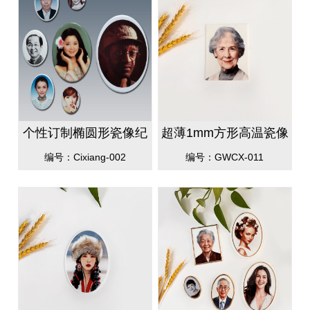
个性订制椭圆形瓷像纪
超薄1mm方形高温瓷像
念像，室内骨灰盒瓷像
编号：Cixiang-002
编号：GWCX-011