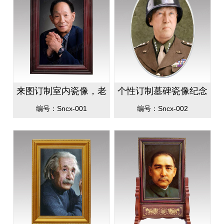
来图订制室内瓷像，老
个性订制墓碑瓷像纪念
人像及瓷像个性订制
像，高温瓷像防晒防刮
编号：Sncx-001
编号：Sncx-002
不褐色