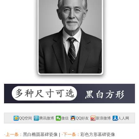
QQ空间
腾讯微博
微信
QQ好友
新浪微博
人人网
复制网址
一键分享
分享到：
·上一条：
黑白椭圆墓碑瓷像
|
·下一条：
彩色方形墓碑瓷像